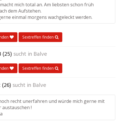
macht mich total an. Am liebsten schon früh
ach dem Aufstehen.
gerne einmal morgens wachgeleckt werden.
enden
Sextreffen finden
 (25)
sucht in
Balve
enden
Sextreffen finden
 (26)
sucht in
Balve
 noch recht unerfahren und würde mich gerne mit
r austauschen !
na