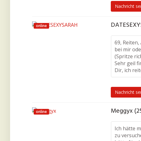
Nachricht s
DATESEXYS
online
69, Reiten,
bei mir ode
(Spritze ric
Sehr geil f
Dir, ich rei
Nachricht s
Meggyx (2
online
Ich hätte m
zu versuch