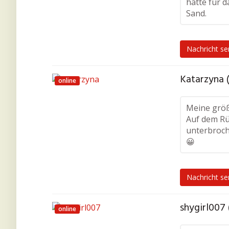
hätte für 
Sand.
Nachricht s
Katarzyna 
online
Meine größ
Auf dem Rüc
unterbroch
😀
Nachricht s
shygirl007 
online