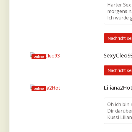
Harter Sex 
morgens n
Ich würde 
Nachricht s
SexyCleo93
online
Nachricht s
Liliana2Hot
online
Oh ich bin
Dir darübe
Kussi Lilia