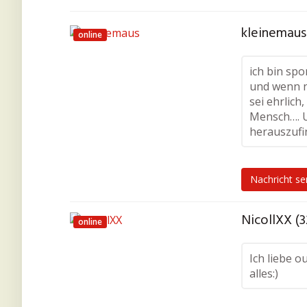
kleinemaus
online
ich bin sp
und wenn n
sei ehrlich
Mensch…. U
herauszufin
Nachricht s
NicollXX (3
online
Ich liebe o
alles:)