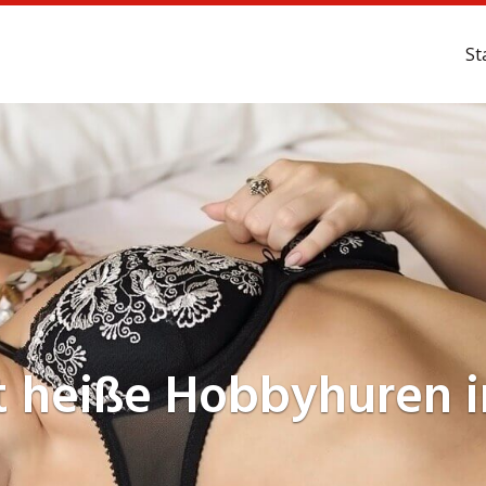
St
tzt heiße Hobbyhuren 