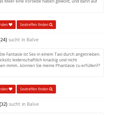
das Meer eine Vorliebe haben gewollt, und dann auf
enden
Sextreffen finden
(24)
sucht in
Balve
te Fantasie ist Sex in einem Taxi durch angetrieben.
ksitz leidenschaftlich knackig und nicht
en mmm…können Sie meine Phantasie zu erfüllen??
enden
Sextreffen finden
(32)
sucht in
Balve