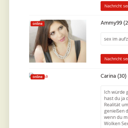
Nachricht s
Ammy99 (2
online
sex im auf
Nachricht s
Carina (30)
online
Ich würde 
hast du ja 
Realität um
genießen d
wenn du mi
Wolken Sex 