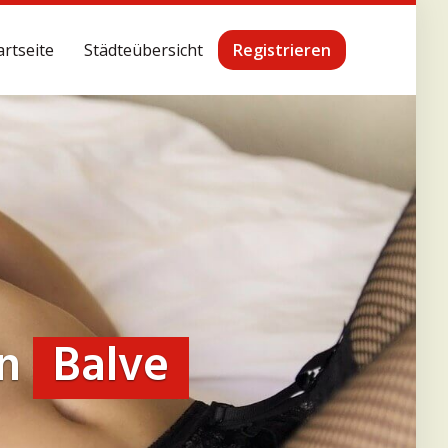
artseite
Städteübersicht
Registrieren
in
Balve