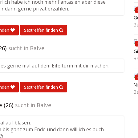
rlich habe ich noch mehr Fantasien aber diese
ir dann gerne privat erzählen.
Ge
B
enden
Sextreffen finden
26)
sucht in
Balve
Gi
B
 es gerne mal auf dem Eifelturm mit dir machen.
N
enden
Sextreffen finden
B
e (26)
sucht in
Balve
tal auf blasen.
n bis ganz zum Ende und dann will ich es auch
😉