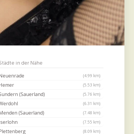
Städte in der Nähe
Neuenrade
(4.99 km)
Hemer
(5.53 km)
Sundern (Sauerland)
(5.76 km)
Werdohl
(6.31 km)
Menden (Sauerland)
(7.48 km)
Iserlohn
(7.55 km)
Plettenberg
(8.09 km)