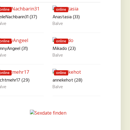
online
online
ileNachbarin31 (37)
Anastasia (33)
alve
Balve
online
online
nnyAngeel (31)
Mikado (23)
alve
Balve
online
online
ichtmehr17 (29)
annekehot (28)
alve
Balve