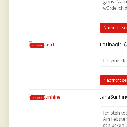
grins. Natü
würde ich d
Nachricht s
Latinagirl (
online
Ich wuerde
Nachricht s
JanaSunhin
online
Ich steh to
Am liebste
schlucken 