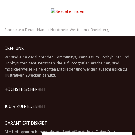
Startseite
»
Deutschland
»
Nordrhein-Westfalen
»
Rheinberg
ÜBER UNS
Wir sind eine der führenden Communitys, wenn es um Hobbyhuren und
Hobbynutten geht. Personen, die auf Fotografien erscheinen, sind
möglicherweise keine echten Mitglieder und werden ausschließlich zu
illustrativen Zwecken genutzt.
HÖCHSTE SICHERHEIT
100% ZUFRIEDENHEIT
GARANTIERT DISKRET
Alle Hobbyhuren behandeln ihre Sextreffen diskret. Deine Frau,