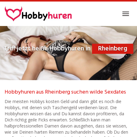
Skip
to
Toggl
main
navig
content
Triff jetzt heiße Hobbyhuren in
Rheinberg
Hobbyhuren aus Rheinberg suchen wilde Sexdates
Die meisten Hobbys kosten Geld und dann gibt es noch die
Hobbys, mit denen sich Taschengeld verdienen lässt. Die
Hobbyhuren wissen das und Du kannst davon profitieren, da
Dich richtig geile Ficks erwarten. Schließlich kann man
halbprofessionellen Damen davon ausgehen, dass sie wissen,
wie sie Deinen harten Riemen zu behandeln haben. Ob Du den