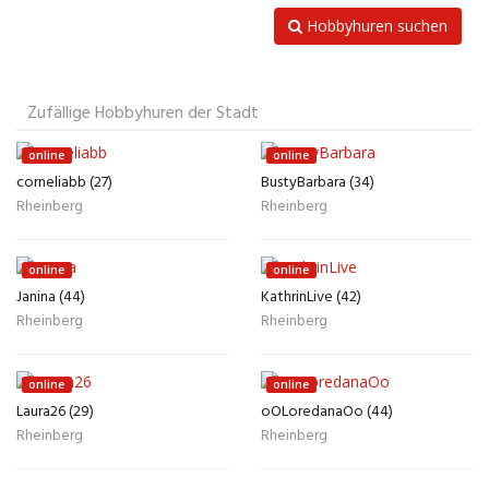
Hobbyhuren suchen
Zufällige Hobbyhuren der Stadt
online
online
corneliabb (27)
BustyBarbara (34)
Rheinberg
Rheinberg
online
online
Janina (44)
KathrinLive (42)
Rheinberg
Rheinberg
online
online
Laura26 (29)
oOLoredanaOo (44)
Rheinberg
Rheinberg