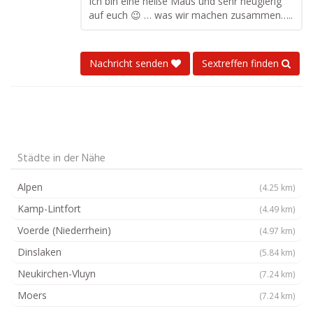
Ich bin eine heiße Maus und sehr neugierig
auf euch 😉 … was wir machen zusammen…..
Nachricht senden
Sextreffen finden
Städte in der Nähe
Alpen
(4.25 km)
Kamp-Lintfort
(4.49 km)
Voerde (Niederrhein)
(4.97 km)
Dinslaken
(5.84 km)
Neukirchen-Vluyn
(7.24 km)
Moers
(7.24 km)